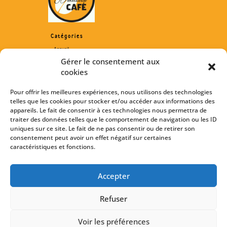
Catégories
Accueil
Activités
Gérer le consentement aux
Restauration
cookies
Contact
Mentions légales
Pour offrir les meilleures expériences, nous utilisons des technologies
Politique de cookies
telles que les cookies pour stocker et/ou accéder aux informations des
Horaires
appareils. Le fait de consentir à ces technologies nous permettra de
traiter des données telles que le comportement de navigation ou les ID
Du lundi au dimanche, de 10h00 à 19h00
uniques sur ce site. Le fait de ne pas consentir ou de retirer son
– Fermé le
mardi*
et le mercredi d’octobre à mai
consentement peut avoir un effet négatif sur certaines
– Fermé uniquement le mercredi en juin et septembre
caractéristiques et fonctions.
– Ouvert tous les jours en été
*les mardis de vacances scolaires sont ouverts
Nous contacter
Accepter
4 Rue de Brocéliande, 56430 Tréhorenteuc
02 97 93 27 93
Refuser
molin.thomas@wanadoo.fr
Voir les préférences